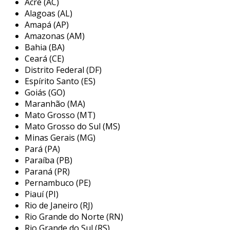
Acre (AC)
oferecendo uma solução ideal para indústrias e
Alagoas (AL)
profissionais que necessitam de cortes limpos e
Amapá (AP)
rápidos.
Amazonas (AM)
Bahia (BA)
os discos de corte da marca variam em
Ceará (CE)
diâmetros e espessuras, o que permite uma
Distrito Federal (DF)
ampla gama de aplicações, desde pequenos
Espírito Santo (ES)
trabalhos de bricolagem até grandes projetos
Goiás (GO)
Maranhão (MA)
industriais. além disso, eles são projetados
Mato Grosso (MT)
para minimizar o aquecimento durante o corte,
Mato Grosso do Sul (MS)
reduzindo o risco de deformação do material e
Minas Gerais (MG)
aumentando a vida útil do disco, o que resulta
Pará (PA)
em eficiência e economia.
Paraíba (PB)
Paraná (PR)
principais aplicações do disco de
Pernambuco (PE)
corte para metal norton
Piauí (PI)
Rio de Janeiro (RJ)
os discos de corte norton são versáteis e
Rio Grande do Norte (RN)
podem ser utilizados em uma variedade de
Rio Grande do Sul (RS)