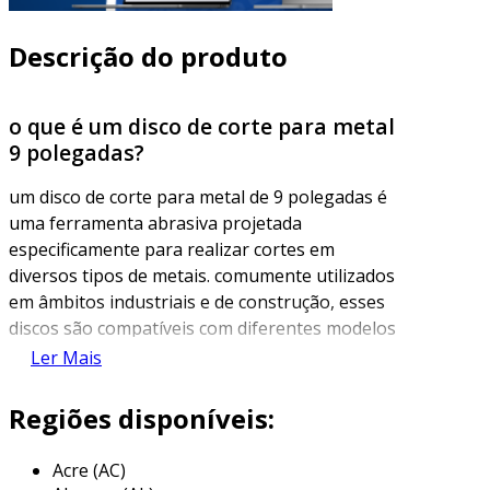
Descrição do produto
o que é um disco de corte para metal
9 polegadas?
um disco de corte para metal de 9 polegadas é
uma ferramenta abrasiva projetada
especificamente para realizar cortes em
diversos tipos de metais. comumente utilizados
em âmbitos industriais e de construção, esses
discos são compatíveis com diferentes modelos
de serras, como as serras de bancada e as
Ler Mais
serras portáteis. a dimensão de 9 polegadas
oferece um equilíbrio ideal entre eficiência e
Regiões disponíveis:
manobrabilidade, permitindo cortes profundos
e precisos em materiais como aço, alumínio e
Acre (AC)
ferro.