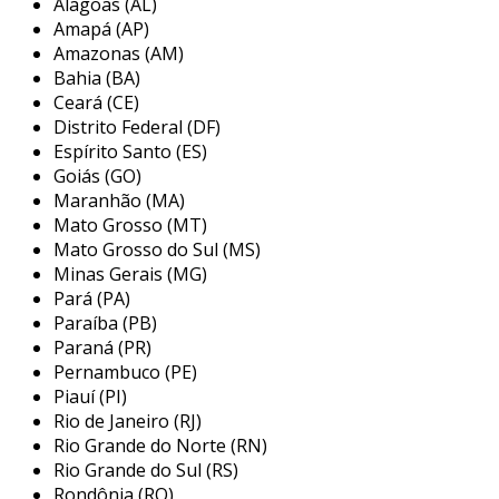
Alagoas (AL)
Amapá (AP)
o funcionamento do disco de corte é baseado
Amazonas (AM)
em um processo abrasivo, onde a superfície do
Bahia (BA)
disco, que é composta por partículas de
Ceará (CE)
abrasivo, remove material do metal à medida
Distrito Federal (DF)
que gira em alta velocidade. esta característica
Espírito Santo (ES)
faz com que os discos sejam uma escolha
Goiás (GO)
Maranhão (MA)
popular entre profissionais que necessitam de
Mato Grosso (MT)
cortes rápidos e limpos, geralmente
Mato Grosso do Sul (MS)
empregando técnicas variadas para atender a
Minas Gerais (MG)
diferentes exigências de corte.
Pará (PA)
principais aplicações do disco de
Paraíba (PB)
Paraná (PR)
corte para metal 9 polegadas
Pernambuco (PE)
Piauí (PI)
os discos de corte para metal de 9 polegadas
Rio de Janeiro (RJ)
são essenciais em várias aplicações, refletindo
Rio Grande do Norte (RN)
sua versatilidade e eficácia. eles são
Rio Grande do Sul (RS)
amplamente utilizados em indústrias como
Rondônia (RO)