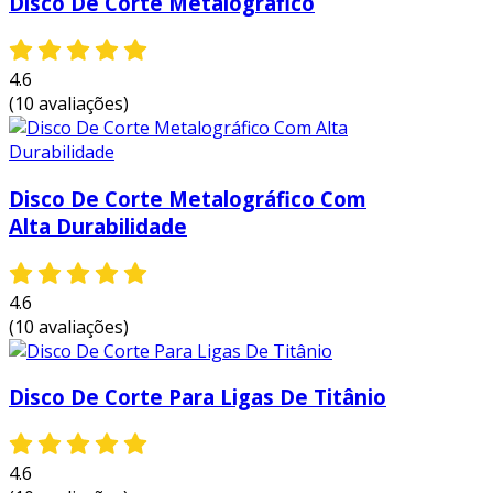
Disco De Corte Metalográfico
duração prolongada:
com materiais
abrasivos de qualidade, os discos
4.6
oferecem uma vida útil mais longa,
(10 avaliações)
reduzindo a necessidade de trocas
frequentes.
corte preciso:
o design e a largura dos
Disco De Corte Metalográfico Com
discos permitem cortes com grande
Alta Durabilidade
precisão, assegurando acabamentos de
qualidade em todos os trabalhos.
redução do trabalho manual:
esses
4.6
discos facilitam o corte, economizando
(10 avaliações)
tempo e esforço no manuseio de metais
pesados.
Disco De Corte Para Ligas De Titânio
versatilidade:
muitos discos de 12
polegadas são compatíveis com uma
variedade de máquinas, tornando-os uma
4.6
adição valiosa a qualquer oficina.