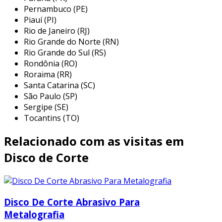
amplamente utilizados em diversas aplicações,
Pernambuco (PE)
Piauí (PI)
refletindo sua versatilidade e eficácia. entre os
Rio de Janeiro (RJ)
principais campos onde esses discos
Rio Grande do Norte (RN)
desempenham um papel crucial, destacam-se:
Rio Grande do Sul (RS)
Rondônia (RO)
serralheria:
os profissionais desse setor
Roraima (RR)
utilizam discos de corte para aparar e
Santa Catarina (SC)
modelar diferentes tipos de metais, como
São Paulo (SP)
aço carbono e aço inoxidável. isso é vital
Sergipe (SE)
para projetos de estruturas metálicas.
Tocantins (TO)
construção civil:
utilizados para cortar
Relacionado com as visitas em
materiais como vigas metálicas,
tubulações e grades, contribuindo para a
Disco de Corte
montagem e reforma de edificações.
manutenção industrial:
em fábricas, são
cruciais para realizar reparos em
Disco De Corte Abrasivo Para
maquinários que envolvem componentes
Metalografia
metálicos.