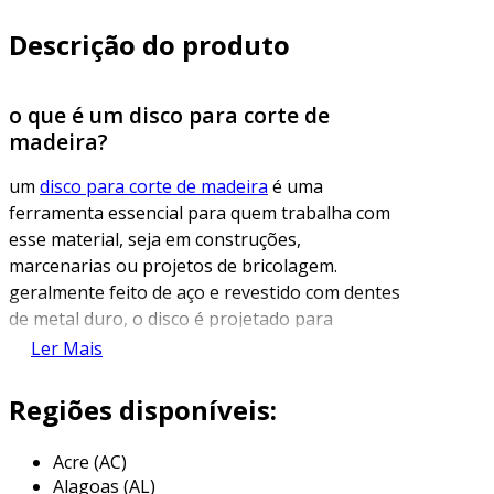
Descrição do produto
o que é um disco para corte de
madeira?
um
disco para corte de madeira
é uma
ferramenta essencial para quem trabalha com
esse material, seja em construções,
marcenarias ou projetos de bricolagem.
geralmente feito de aço e revestido com dentes
de metal duro, o disco é projetado para
proporcionar cortes precisos e eficientes em
Ler Mais
diferentes tipos de madeira. a escolha do disco
correto garante não apenas a qualidade do
Regiões disponíveis:
corte, mas também a segurança do profissional
que o utiliza.
Acre (AC)
Alagoas (AL)