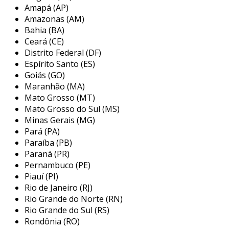
existem diversos tipos de discos no mercado,
Amapá (AP)
cada um com características específicas de
Amazonas (AM)
diâmetro, espessura, e formato dos dentes. os
Bahia (BA)
discos podem variar desde modelos para cortes
Ceará (CE)
brutos até aqueles destinados a acabamentos
Distrito Federal (DF)
mais finos, possibilitando ao usuário adaptar a
Espírito Santo (ES)
ferramenta conforme suas necessidades e o
Goiás (GO)
Maranhão (MA)
tipo de madeira que será trabalhada.
Mato Grosso (MT)
principais aplicações do disco para
Mato Grosso do Sul (MS)
corte de madeira
Minas Gerais (MG)
Pará (PA)
os discos para corte de madeira são utilizados
Paraíba (PB)
em uma variedade de aplicações que requerem
Paraná (PR)
precisão e agilidade. entre as principais
Pernambuco (PE)
Piauí (PI)
aplicações, destacam-se:
Rio de Janeiro (RJ)
corte de tábuas e ripas:
ideal para
Rio Grande do Norte (RN)
desmembrar grandes placas de madeira
Rio Grande do Sul (RS)
Rondônia (RO)
em peças menores, adequadas para