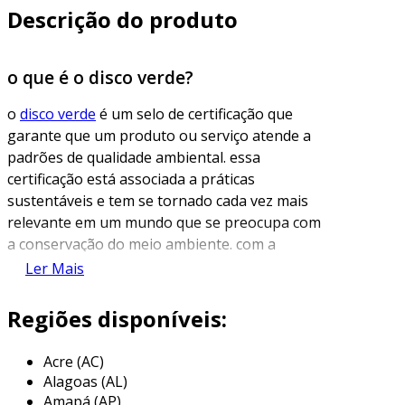
Descrição do produto
o que é o disco verde?
o
disco verde
é um selo de certificação que
garante que um produto ou serviço atende a
padrões de qualidade ambiental. essa
certificação está associada a práticas
sustentáveis e tem se tornado cada vez mais
relevante em um mundo que se preocupa com
a conservação do meio ambiente. com a
crescente demanda por soluções
Ler Mais
ecologicamente corretas, o
disco verde
se
destaca como uma ferramenta importante para
Regiões disponíveis:
consumidores e empresas.
Acre (AC)
a ideia por trás do disco verde é facilitar a
Alagoas (AL)
identificação de produtos que têm um menor
Amapá (AP)