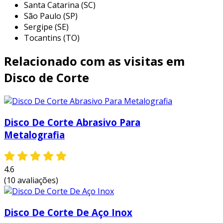
Santa Catarina (SC)
químicos, garantindo uma produção mais
São Paulo (SP)
saudável.
Sergipe (SE)
cosméticos e produtos de beleza:
Tocantins (TO)
marcas que utilizam ingredientes naturais
Relacionado com as visitas em
e que evitam testes em animais muitas
vezes levam o disco verde, reafirmando
Disco de Corte
seu compromisso ético.
produtos de limpeza:
limpeza
sustentável é uma preocupação
Disco De Corte Abrasivo Para
crescente, e produtos que são
Metalografia
biodegradáveis e que possuem uma
composição menos agressiva ao meio
ambiente são certificados com o disco
4.6
verde.
(10 avaliações)
roupas e tecidos ecológicos:
indústrias
têxteis que utilizam matérias-primas
sustentáveis ou que se comprometem
Disco De Corte De Aço Inox
com práticas de produção éticas são