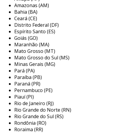
impacto ambiental em comparação com suas
Amazonas (AM)
alternativas tradicionais. ele abrange uma
Bahia (BA)
ampla gama de produtos, desde alimentos e
Ceará (CE)
bebidas até itens de limpeza e cosméticos,
Distrito Federal (DF)
promovendo uma escolha consciente e
Espírito Santo (ES)
responsável por parte dos consumidores que
Goiás (GO)
Maranhão (MA)
desejam fazer a diferença.
Mato Grosso (MT)
principais aplicações do disco verde
Mato Grosso do Sul (MS)
Minas Gerais (MG)
a certificação disco verde é utilizada em diversas
Pará (PA)
indústrias e produtos, refletindo um
Paraíba (PB)
compromisso com a sustentabilidade e a
Paraná (PR)
responsabilidade ambiental. as principais
Pernambuco (PE)
Piauí (PI)
aplicações incluem:
Rio de Janeiro (RJ)
alimentos orgânicos:
o disco verde é
Rio Grande do Norte (RN)
frequentemente atribuído a produtos
Rio Grande do Sul (RS)
Rondônia (RO)
alimentícios que são cultivados sem o uso
Roraima (RR)
de pesticidas sintéticos e fertilizantes