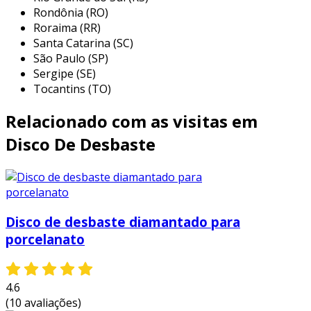
usinagem, contribuindo significativamente para
Rondônia (RO)
a eficiência do trabalho. entre as principais
Roraima (RR)
utilizações, destacam-se:
Santa Catarina (SC)
São Paulo (SP)
desbaste de soldas:
remoção e
Sergipe (SE)
nivelamento de soldas em estruturas
Tocantins (TO)
metálicas, proporcionando superfícies
lisas e uniformes.
Relacionado com as visitas em
corte de metais:
permite o corte preciso
Disco De Desbaste
de chapas metálicas, perfis e outros
componentes, sendo ideal para
acabamentos e modificações em peças
metálicas.
Disco de desbaste diamantado para
preparação de superfícies:
utilizado
porcelanato
para dar acabamento em peças metálicas,
preparando-as para pintura ou aplicação
de outros revestimentos.
4.6
desbaste de concreto:
embora sua
(10 avaliações)