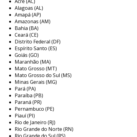
Acre (AC)
Alagoas (AL)
estes discos são disponíveis em diversas
Amapá (AP)
medidas, sendo que o diâmetro de 9 polegadas
Amazonas (AM)
é um dos mais comuns. são adaptáveis a
Bahia (BA)
diferentes tipos de máquinas, como moedores
Ceará (CE)
e esmerilhadeiras, e são cruciais para preparar
Distrito Federal (DF)
superfícies, formar chanfraduras e deixar
Espírito Santo (ES)
acabamentos mais refinados. o uso correto do
Goiás (GO)
Maranhão (MA)
disco de desbaste otimiza tanto o tempo de
Mato Grosso (MT)
trabalho quanto a qualidade do acabamento
Mato Grosso do Sul (MS)
final.
Minas Gerais (MG)
principais aplicações do disco de
Pará (PA)
desbaste para metal
Paraíba (PB)
Paraná (PR)
os discos de desbaste para metal possuem uma
Pernambuco (PE)
Piauí (PI)
ampla gama de aplicações em diversas
Rio de Janeiro (RJ)
indústrias. sua versatilidade permite que sejam
Rio Grande do Norte (RN)
utilizados em diferentes processos de
Rio Grande do Sul (RS)