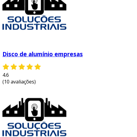
optar pelo uso de discos de alumínio para
afiação de lâminas traz uma série de vantagens
que podem impactar diretamente na eficiência
do trabalho desenvolvido. um dos principais
benefícios é a sua durabilidade, uma vez que o
alumínio resiste a condições adversas e ao
desgaste natural.
Disco de alumínio empresas
além disso, a leveza do material facilita o
manuseio e a operação, principalmente em
ambientes onde a mobilidade é crucial. outro
4.6
aspecto importante é a economia de tempo e
(10 avaliações)
recursos, já que a afiação com discos de
alumínio tende a demandar menos manutenção
em comparação a outros tipos de ferramentas.
vejamos algumas vantagens:
eficiência de corte:
os discos permitem
um acabamento preciso e rápido,
reduzindo o tempo de afiação.