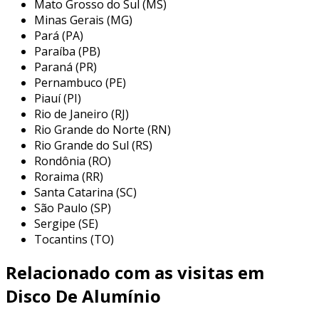
alumínio para afiação de lâminas
Mato Grosso do Sul (MS)
Minas Gerais (MG)
os discos de alumínio para afiação são
Pará (PA)
amplamente utilizados em diversos segmentos
Paraíba (PB)
industriais e artesanais. sua eficiência e
Paraná (PR)
durabilidade os tornam uma escolha popular
Pernambuco (PE)
Piauí (PI)
entre profissionais que necessitam de precisão
Rio de Janeiro (RJ)
e qualidade em suas ferramentas de corte.
Rio Grande do Norte (RN)
entre as principais aplicações, destacam-se:
Rio Grande do Sul (RS)
Rondônia (RO)
oficinas de serralheria:
usados para afiar
Roraima (RR)
lâminas de serra e ferramentas de corte
Santa Catarina (SC)
com alta eficiência, garantindo um corte
São Paulo (SP)
preciso e uniforme.
Sergipe (SE)
indústria madeireira:
essenciais para a
Tocantins (TO)
afiação de ferramentas utilizadas no
Relacionado com as visitas em
processamento de madeira, como
formões e plaina, aumentando a vida útil
Disco De Alumínio
das ferramentas.