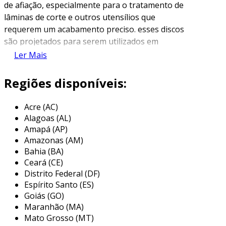
de afiação, especialmente para o tratamento de
lâminas de corte e outros utensílios que
requerem um acabamento preciso. esses discos
são projetados para serem utilizados em
máquinas de afiação, proporcionando uma
Ler Mais
superfície dura e abrasiva que facilita o corte e
a modelagem de outros materiais.
Regiões disponíveis:
a composição em alumínio oferece uma série
Acre (AC)
de vantagens, como leveza e resistência à
Alagoas (AL)
corrosão. além disso, os discos de alumínio são
Amapá (AP)
frequentemente revestidos com grãos
Amazonas (AM)
abrasivos, que podem variar em tamanho,
Bahia (BA)
permitindo uma customização da abrasividade
Ceará (CE)
conforme a necessidade do usuário. isso torna
Distrito Federal (DF)
esses discos altamente versáteis e úteis em
Espírito Santo (ES)
diversas situações de afiação.
Goiás (GO)
Maranhão (MA)
principais aplicações do disco de
Mato Grosso (MT)