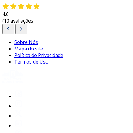
possível atingir resultados notáveis.
4.6
entre em contato e solicite um orçamento
(10 avaliações)
personalizado!
Sobre Nós
Mapa do site
Política de Privacidade
Termos de Uso