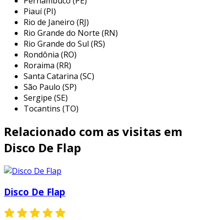
Pernambuco (PE)
Piauí (PI)
algumas das principais aplicações incluem:
Rio de Janeiro (RJ)
desbaste de metais:
utilizados para
Rio Grande do Norte (RN)
eliminar rebarbas e imperfeições em
Rio Grande do Sul (RS)
Rondônia (RO)
superfícies metálicas, proporcionando um
Roraima (RR)
trabalho limpo e eficiente.
Santa Catarina (SC)
acabamento de superfícies:
permitem
São Paulo (SP)
um polimento fino em metais, madeira e
Sergipe (SE)
compósitos, atingindo um acabamento
Tocantins (TO)
estético superior.
Relacionado com as visitas em
preparação para pintura:
antes do
processo de pintura, o uso de discos flaps
Disco De Flap
assegura que as superfícies estejam
adequadamente preparadas, melhorando
a aderência da tinta.
Disco De Flap
remoção de oxidações:
são eficazes na
remoção de ferrugem e outras oxidações,
restaurando a aparência original das