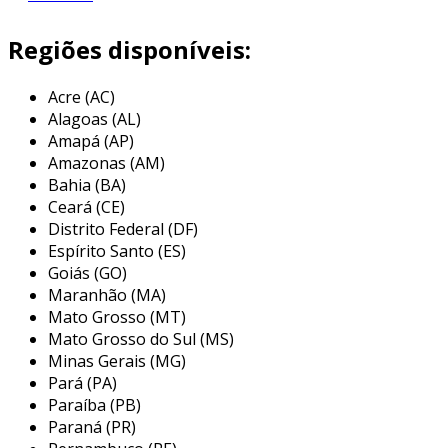
amplamente utilizados em metalurgia, indústria
automotiva e na construção civil.
Regiões disponíveis:
uma das características que se destacam nos
Acre (AC)
discos flaps é a sua versatilidade. podem ser
Alagoas (AL)
utilizados em diversas máquinas, como
Amapá (AP)
esmerilhadeiras e lixadeiras. além disso, estão
Amazonas (AM)
disponíveis em diferentes tamanhos e grãos,
Bahia (BA)
permitindo que sejam ajustados às
Ceará (CE)
necessidades específicas de cada projeto, desde
Distrito Federal (DF)
remoção rápida de material até acabamentos
Espírito Santo (ES)
delicados.
Goiás (GO)
Maranhão (MA)
principais aplicações dos discos flaps
Mato Grosso (MT)
Mato Grosso do Sul (MS)
os discos flaps são ferramentas extremamente
Minas Gerais (MG)
versáteis, sendo empregados em uma ampla
Pará (PA)
gama de aplicações. sua capacidade de
Paraíba (PB)
adaptação às diversas necessidades do
Paraná (PR)
mercado industrial os torna indispensáveis.