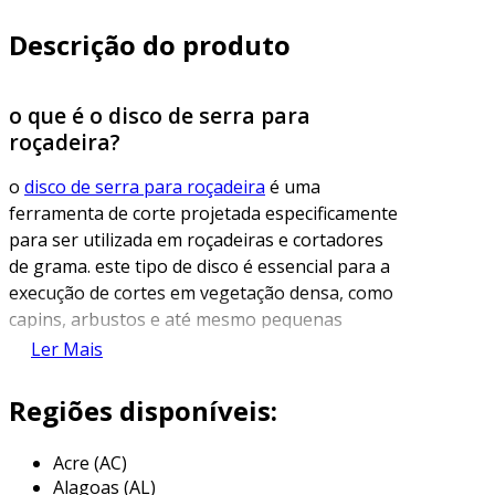
Descrição do produto
o que é o disco de serra para
roçadeira?
o
disco de serra para roçadeira
é uma
ferramenta de corte projetada especificamente
para ser utilizada em roçadeiras e cortadores
de grama. este tipo de disco é essencial para a
execução de cortes em vegetação densa, como
capins, arbustos e até mesmo pequenas
árvores. a sua estrutura é feita de metal duro
Ler Mais
ou aço, o que proporciona resistência e
durabilidade, permitindo que o equipamento
Regiões disponíveis:
realize cortes precisos e eficientes.
Acre (AC)
geralmente, os discos de serra vêm equipados
Alagoas (AL)