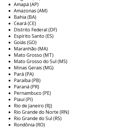
com dentes serrilhados ou lâminas, que
Amapá (AP)
favorecem um corte mais agressivo e rápido.
Amazonas (AM)
esse design inovador é fundamental para
Bahia (BA)
profissionais que utilizam a roçadeira em
Ceará (CE)
atividades agrícolas, paisagísticas ou de
Distrito Federal (DF)
manutenção de áreas verdes. a escolha do disco
Espírito Santo (ES)
adequado pode impactar diretamente na
Goiás (GO)
Maranhão (MA)
performance e na vida útil do equipamento,
Mato Grosso (MT)
além de garantir a segurança durante o uso.
Mato Grosso do Sul (MS)
principais aplicações do disco de
Minas Gerais (MG)
serra para roçadeira
Pará (PA)
Paraíba (PB)
os discos de serra para roçadeira são
Paraná (PR)
amplamente utilizados em diversas atividades e
Pernambuco (PE)
Piauí (PI)
setores, devido à sua eficiência no corte de
Rio de Janeiro (RJ)
materiais variados. veja algumas das principais
Rio Grande do Norte (RN)
aplicações:
Rio Grande do Sul (RS)
Rondônia (RO)
manutenção de áreas verdes:
utilizado