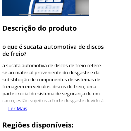
Descrição do produto
o que é sucata automotiva de discos
de freio?
a sucata automotiva de discos de freio refere-
se ao material proveniente do desgaste e da
substituição de componentes de sistemas de
frenagem em veículos. discos de freio, uma
parte crucial do sistema de segurança de um
carro, estão sujeitos a forte desgaste devido à
pressão e ao calor gerados durante a
Ler Mais
frenagem. quando esses componentes se
tornam ineficazes ou atingem o limite de
Regiões disponíveis:
desgaste, frequentemente são descartados e