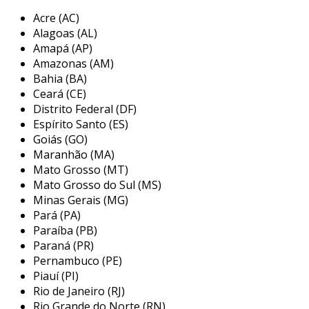
consideradas sucata.
Acre (AC)
Alagoas (AL)
a sucata de discos de freio é composta
Amapá (AP)
predominantemente por metal,
Amazonas (AM)
especificamente ferro ou materiais compostos
Bahia (BA)
que podem incluir carbono e outros aditivos.
Ceará (CE)
esse tipo de sucata é particularmente
Distrito Federal (DF)
interessante para processos de reciclagem, já
Espírito Santo (ES)
que sua composição permite a reintrodução no
Goiás (GO)
Maranhão (MA)
ciclo produtivo, resultando em novos produtos,
Mato Grosso (MT)
seja na forma de novos discos de freio ou em
Mato Grosso do Sul (MS)
outros componentes metálicos.
Minas Gerais (MG)
principais aplicações da sucata
Pará (PA)
automotiva de discos de freio
Paraíba (PB)
Paraná (PR)
uma vez que os discos de freio se tornam
Pernambuco (PE)
Piauí (PI)
sucata, existem várias maneiras de reaproveitá-
Rio de Janeiro (RJ)
los, contribuindo para a sustentabilidade e a
Rio Grande do Norte (RN)
economia circular. as principais aplicações