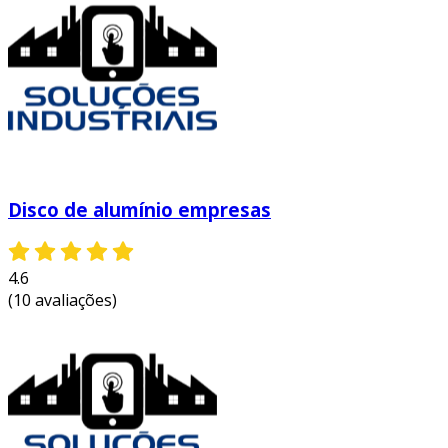
uma série de vantagens que o tornam uma
escolha popular entre profissionais e
cozinheiros amadores. uma das principais
vantagens é a sua capacidade de conduzir e
distribuir o calor de maneira uniforme,
resultando em uma pizza bem cozida.
além disso, a leveza do material permite que os
usuários manuseiem o disco facilmente,
Disco de alumínio empresas
evitando esforços desnecessários e possíveis
acidentes. outras vantagens incluem:
4.6
facilidade de limpeza:
o disco de
(10 avaliações)
alumínio é fácil de limpar, pois o material
é resistente a manchas e gorduras,
garantindo durabilidade e praticidade.
resistência:
os discos de alumínio são
resistentes a altas temperaturas e não
deformam, mesmo após múltiplas