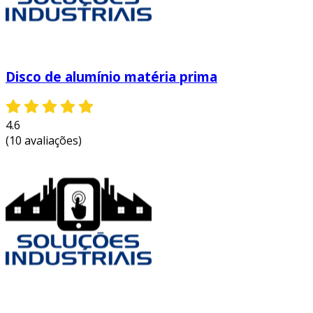
utilizações, o que os torna ideais para
ambientes profissionais.
leveza e portabilidade:
o design leve
facilita o transporte e a movimentação na
Disco de alumínio matéria prima
cozinha, permitindo agilidade na
preparação das pizzas.
custo-benefício:
por serem duráveis e
4.6
eficientes, os discos de alumínio
(10 avaliações)
proporcionam um excelente retorno
sobre o investimento, reduzindo a
necessidade de reposição frequente.
em suma, o disco de alumínio para pizza
combina eficiência, durabilidade e praticidade,
sendo um item essencial para quem busca a
excelência na preparação desse prato icônico.
entre em contato e solicite um orçamento
personalizado!