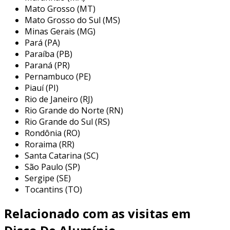
Mato Grosso (MT)
principais aplicações do disco de
Mato Grosso do Sul (MS)
alumínio para pizza
Minas Gerais (MG)
Pará (PA)
os discos de alumínio têm aplicações diversas,
Paraíba (PB)
especialmente em estabelecimentos que
Paraná (PR)
trabalham com pizzas, como pizzarias,
Pernambuco (PE)
Piauí (PI)
restaurantes e até mesmo em casas que
Rio de Janeiro (RJ)
buscam preparar pizzas de qualidade
Rio Grande do Norte (RN)
profissional. aqui estão algumas das principais
Rio Grande do Sul (RS)
aplicações:
Rondônia (RO)
Roraima (RR)
pizzarias:
são utilizados como base para
Santa Catarina (SC)
montar e assar as pizzas, garantindo um
São Paulo (SP)
cozimento uniforme e a fácil remoção
Sergipe (SE)
delas do forno.
Tocantins (TO)
restaurantes:
em locais que oferecem
Relacionado com as visitas em
pizza como parte do cardápio, o disco de
alumínio auxilia na apresentação e no