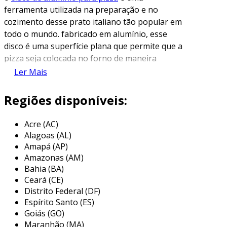
ferramenta utilizada na preparação e no
cozimento desse prato italiano tão popular em
todo o mundo. fabricado em alumínio, esse
disco é uma superfície plana que permite que a
pizza seja colocada no forno de maneira
uniforme e segura. sua capacidade de conduzir
Ler Mais
calor ajuda a garantir que a pizza cozinhe de
maneira homogênea, resultando em uma
Regiões disponíveis:
crosta crocante e no derretimento perfeito do
queijo.
Acre (AC)
Alagoas (AL)
além disso, o disco de alumínio é leve e fácil de
Amapá (AP)
manusear, o que facilita o transporte da pizza
Amazonas (AM)
do local de montagem para o forno. um dos
Bahia (BA)
grandes benefícios do uso de alumínio é sua
Ceará (CE)
resistência à corrosão e à deformação, o que
Distrito Federal (DF)
significa que esses discos podem ser utilizados
Espírito Santo (ES)
repetidamente sem comprometer sua
Goiás (GO)
Maranhão (MA)
integridade.