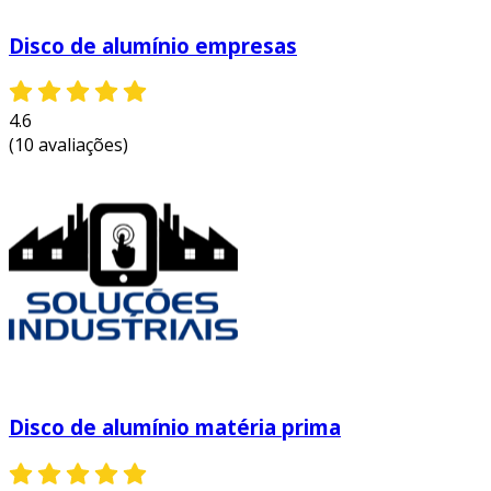
primeiramente, o disco de alumínio é
Disco de alumínio empresas
extremamente leve, o que facilita o manuseio e
a instalação, além de contribuir para a redução
do peso total de produtos acabados. em
4.6
segundo lugar, a resistência à corrosão do
(10 avaliações)
alumínio significa que os produtos têm uma
vida útil mais longa, resultando em menos
substituições e manutenção a longo prazo.
excelente relação custo-benefício:
o
alumínio é um material relativamente
econômico e, quando adquirido de
distribuidores especializados, pode ser
acessível para muitos projetos.
variedade de opções:
distribuidores de
disco de alumínio geralmente oferecem
Disco de alumínio matéria prima
uma ampla gama de tamanhos,
espessuras e tratamentos superficiais