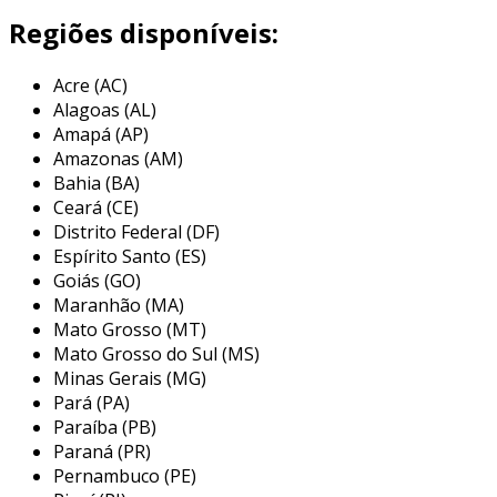
aéreo e construção.
Regiões disponíveis:
os discos de alumínio são fabricados
Acre (AC)
normalmente a partir de ligas de alumínio, o
Alagoas (AL)
que proporciona propriedades mecânicas
Amapá (AP)
superiores em relação a discos feitos de outros
Amazonas (AM)
materiais. além disso, o alumínio pode ser
Bahia (BA)
facilmente moldado e tratado para atender a
Ceará (CE)
requisitos específicos de durabilidade e
Distrito Federal (DF)
resistência, tornando-o ideal para diferentes
Espírito Santo (ES)
aplicações.
Goiás (GO)
Maranhão (MA)
principais aplicações do distribuidor
Mato Grosso (MT)
de disco de alumínio
Mato Grosso do Sul (MS)
Minas Gerais (MG)
os discos de alumínio têm uma ampla gama de
Pará (PA)
aplicações em diversas indústrias. eles são
Paraíba (PB)
frequentemente utilizados em projetos que
Paraná (PR)
exigem materiais leves e de alta performance,
Pernambuco (PE)