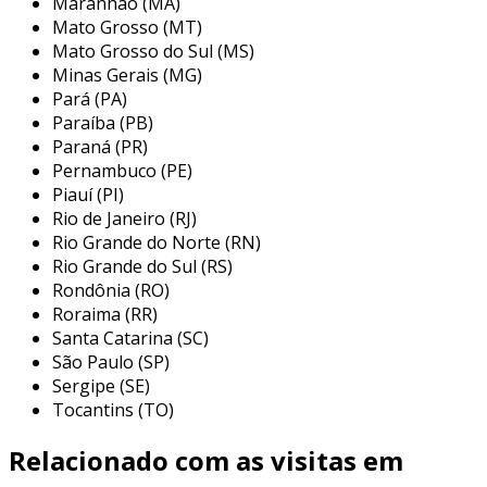
Maranhão (MA)
alumínio
Mato Grosso (MT)
Mato Grosso do Sul (MS)
os discos de alumínio têm uma variedade
Minas Gerais (MG)
significativa de aplicações, tornando-se
Pará (PA)
indispensáveis em vários setores industriais.
Paraíba (PB)
abaixo estão algumas das principais utilizações:
Paraná (PR)
Pernambuco (PE)
utensílios de cozinha:
comuns em
Piauí (PI)
panelas e frigideiras, os discos de
Rio de Janeiro (RJ)
alumínio melhoram a condução de calor,
Rio Grande do Norte (RN)
proporcionando um cozimento mais
Rio Grande do Sul (RS)
Rondônia (RO)
uniforme.
Roraima (RR)
indústria automotiva:
usados na
Santa Catarina (SC)
fabricação de componentes como
São Paulo (SP)
suportes de motor, rodas e painéis,
Sergipe (SE)
devido à leveza e resistência do material.
Tocantins (TO)
eletrodomésticos:
presentes em
Relacionado com as visitas em
produtos como fogões e fornos,