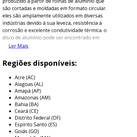
produzido a partir de folhas de alumínio que
são cortadas e moldadas em formato circular.
eles são amplamente utilizados em diversas
indústrias devido à sua leveza, resistência à
corrosão e excelente condutividade térmica. o
disco de alumínio pode ser encontrado em
variadas espessuras e diâmetros, dependendo
Ler Mais
da aplicação desejada.
Regiões disponíveis:
uma das principais características do disco de
alumínio é a sua versatilidade. ele pode ser
Acre (AC)
utilizado na fabricação de utensílios de cozinha,
Alagoas (AL)
peças automotivas, componentes eletrônicos e
Amapá (AP)
até em indústrias de construção. as
Amazonas (AM)
propriedades do alumínio fazem com que este
Bahia (BA)
material seja ideal para aplicações em que a
Ceará (CE)
redução de peso e a durabilidade sejam
Distrito Federal (DF)
primordiais.
Espírito Santo (ES)
Goiás (GO)
principais aplicações do disco de