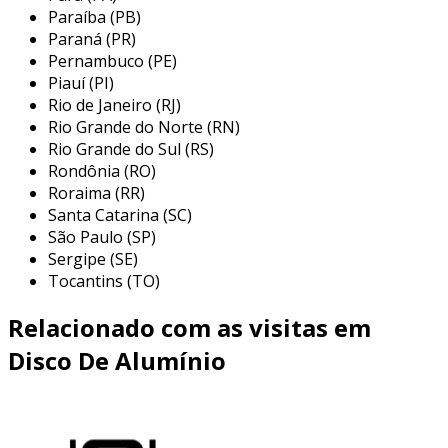
Paraíba (PB)
necessidades.
Paraná (PR)
reciclabilidade:
o alumínio é 100%
Pernambuco (PE)
reciclável, contribuindo para uma
Piauí (PI)
economia circular.
Rio de Janeiro (RJ)
Rio Grande do Norte (RN)
essas características fazem dos discos de
Rio Grande do Sul (RS)
alumínio uma escolha assertiva para setores
Rondônia (RO)
como automobilístico, construção e eletrônica.
Roraima (RR)
Santa Catarina (SC)
benefícios da utilização
São Paulo (SP)
Sergipe (SE)
além das características mencionadas, a
Tocantins (TO)
utilização de discos de alumínio traz diversos
benefícios. entre os principais, destacam-se:
Relacionado com as visitas em
durabilidade:
a resistência do alumínio
Disco De Alumínio
garante que os discos suportem impactos
e altas temperaturas.
custo-efetividade:
a longo prazo, a