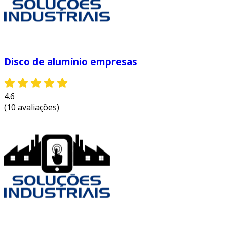
indústria automotiva:
utilizados na
fabricação de componentes leves que
melhoram a eficiência de combustão.
construção civil:
empregados em
Disco de alumínio empresas
acabamentos e estruturas, devido à sua
resistência e leveza.
indústria eletrônica:
essenciais para
4.6
dissipadores de calor em dispositivos
(10 avaliações)
eletrônicos.
indústria alimentícia:
utilizados em
embalagens e utensílios, graças à sua fácil
limpeza e resistência à corrosão.
essas aplicações demonstram a importância
dos discos de alumínio em vários processos
produtivos.
processo de fabricação