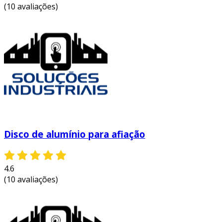
este processo assegura que o produto final
(10 avaliações)
atenda às expectativas dos clientes quanto a
desempenho e qualidade.
como escolher o fornecedor ideal
ao decidir pela compra de discos de alumínio, é
vital escolher um fornecedor confiável. aqui
estão algumas dicas para auxiliá-lo:
experiência no mercado:
opte por
fornecedores com histórico positivo no
setor.
Disco de alumínio para afiação
certificações:
verifique se a empresa
possui certificações que comprovem a
4.6
qualidade de seus produtos.
(10 avaliações)
variedade de produtos:
um bom
fornecedor deve oferecer diferentes
tamanhos e espessuras, atendendo a