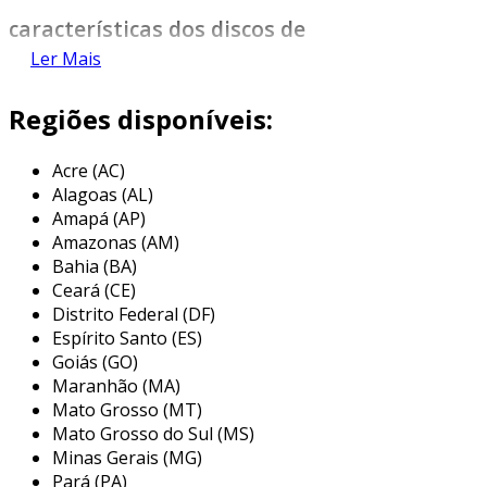
características dos discos de
alumínio
Ler Mais
os discos de alumínio apresentam diversas
Regiões disponíveis:
características que os tornam uma excelente
escolha para aplicações industriais, como:
Acre (AC)
Alagoas (AL)
leveza:
o alumínio é um material leve,
Amapá (AP)
facilitando o manuseio e transporte.
Amazonas (AM)
resistência à corrosão:
o alumínio é
Bahia (BA)
naturalmente resistente à corrosão,
Ceará (CE)
prolongando a vida útil do produto.
Distrito Federal (DF)
Espírito Santo (ES)
excelente condutividade térmica:
ideal
Goiás (GO)
para aplicações que exigem dissipação de
Maranhão (MA)
calor.
Mato Grosso (MT)
facilidade de fabricação:
pode ser
Mato Grosso do Sul (MS)
cortado, moldado e trabalhado com
Minas Gerais (MG)
Pará (PA)
facilidade, adaptando-se a diversas