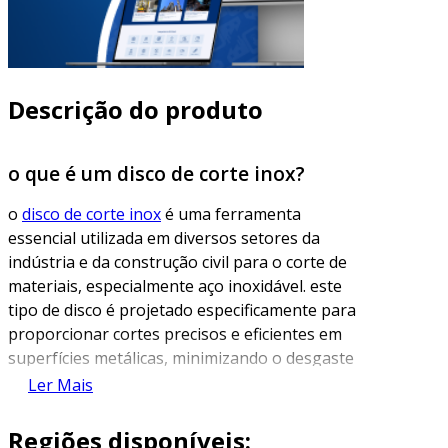
Descrição do produto
o que é um disco de corte inox?
o
disco de corte inox
é uma ferramenta
essencial utilizada em diversos setores da
indústria e da construção civil para o corte de
materiais, especialmente aço inoxidável. este
tipo de disco é projetado especificamente para
proporcionar cortes precisos e eficientes em
superfícies metálicas, minimizando o desgaste
e aumentando a durabilidade da ferramenta.
Ler Mais
fabricados com materiais abrasivos de alta
Regiões disponíveis:
qualidade, os discos de corte inox possuem