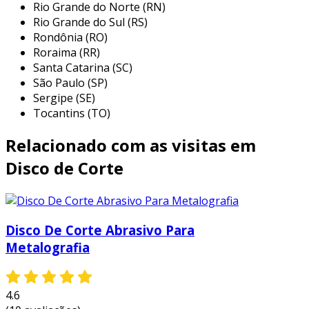
garantindo eficiência na montagem de
Rio Grande do Norte (RN)
edificações.
Rio Grande do Sul (RS)
Rondônia (RO)
indústria automobilística:
empregados
Roraima (RR)
para cortar peças e componentes
Santa Catarina (SC)
metálicos, otimizando o processo de
São Paulo (SP)
fabricação de veículos.
Sergipe (SE)
Tocantins (TO)
marcenaria metálica:
usados no corte
de materiais para a fabricação de móveis
Relacionado com as visitas em
em aço inox, como mesas e cadeira,
oferecendo um acabamento diferenciado.
Disco de Corte
manutenção industrial:
indicados para
reparos em máquinas e equipamentos
que envolvem partes de metal,
Disco De Corte Abrasivo Para
promovendo agilidade e precisão.
Metalografia
essas aplicações demonstram como os discos
de corte inox são indispensáveis em operações
4.6
que exigem cortes limpos e seguros,