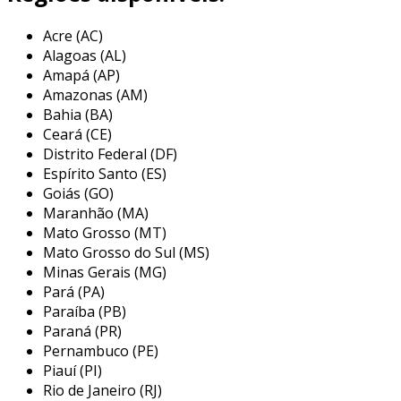
uma composição que permite a remoção eficaz
Acre (AC)
de material, garantindo acabamentos limpos e
Alagoas (AL)
sem rebarbas. o uso adequado desses discos é
Amapá (AP)
fundamental para otimizar a produtividade e a
Amazonas (AM)
segurança durante as operações de corte.
Bahia (BA)
Ceará (CE)
principais aplicações do disco de
Distrito Federal (DF)
corte inox
Espírito Santo (ES)
Goiás (GO)
os discos de corte inox são versáteis e podem
Maranhão (MA)
ser utilizados em várias aplicações, refletindo
Mato Grosso (MT)
sua importância em diferentes áreas. eles são
Mato Grosso do Sul (MS)
amplamente utilizados para cortar chapas,
Minas Gerais (MG)
tubos e perfis de aço inox, que são materiais
Pará (PA)
comuns em diversos projetos. veja a seguir
Paraíba (PB)
algumas das principais aplicações:
Paraná (PR)
Pernambuco (PE)
construção civil:
utilizados no corte de
Piauí (PI)
estruturas metálicas e armaduras,
Rio de Janeiro (RJ)