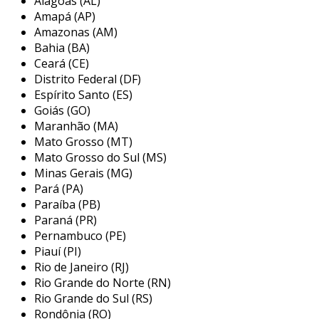
Alagoas (AL)
esses discos são utilizados em diversas
Amapá (AP)
aplicações industriais e comerciais, sendo ideais
Amazonas (AM)
para profissionais que trabalham com chapas,
Bahia (BA)
tubos ou outras formas de aço inox. eles
Ceará (CE)
podem variar em diâmetro, espessura e
Distrito Federal (DF)
composição, permitindo que os usuários
Espírito Santo (ES)
escolham o piloto mais adequado às suas
Goiás (GO)
Maranhão (MA)
necessidades de corte. além disso, a
Mato Grosso (MT)
compatibilidade com uma ampla gama de
Mato Grosso do Sul (MS)
máquinas torna esses discos versáteis e
Minas Gerais (MG)
práticos.
Pará (PA)
principais aplicações do disco de
Paraíba (PB)
Paraná (PR)
corte para aço inox
Pernambuco (PE)
Piauí (PI)
os discos de corte para aço inox são
Rio de Janeiro (RJ)
amplamente utilizados em vários setores, como
Rio Grande do Norte (RN)
construção civil, metalurgia, indústria
Rio Grande do Sul (RS)
automotiva e fabricação de móveis. sua
Rondônia (RO)