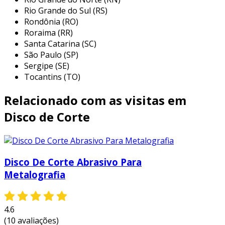
em diferentes cenários, garantindo sempre um
Rio Grande do Sul (RS)
corte eficiente e preciso. entre as principais
Rondônia (RO)
aplicações, destacam-se:
Roraima (RR)
Santa Catarina (SC)
corte de perfis de alumínio:
ideal para a
São Paulo (SP)
montagem de estruturas metálicas, como
Sergipe (SE)
janelas, portas e divisórias, onde a
Tocantins (TO)
precisão do corte é crucial.
Relacionado com as visitas em
prototipagem e fabricação de peças:
usados em indústrias que criam peças sob
Disco de Corte
medida em alumínio para máquinas e
equipamentos, aumentando a agilidade e
a precisão dos processos.
Disco De Corte Abrasivo Para
trabalhos de marcenaria:
empregados
Metalografia
para cortes detalhados em projetos de
móveis e decoração em que o alumínio é
um componente decorativo ou estrutural.
4.6
corte de chapas de alumínio:
facilitam o
(10 avaliações)