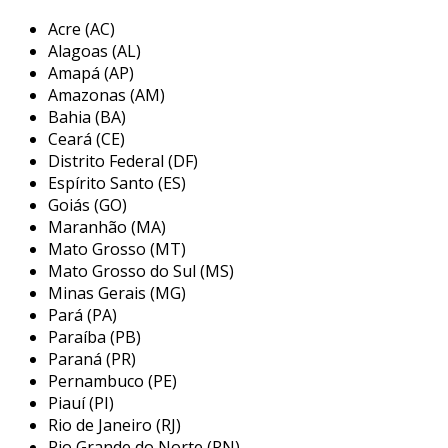
sem rebarbas.
Acre (AC)
Alagoas (AL)
esses discos são fabricados com diferentes
Amapá (AP)
características de dentes e materiais, que
Amazonas (AM)
variam de acordo com a aplicação e a espessura
Bahia (BA)
do alumínio a ser cortado. a escolha correta do
Ceará (CE)
disco é essencial para garantir eficiência,
Distrito Federal (DF)
segurança e durabilidade na operação,
Espírito Santo (ES)
evitando danos tanto ao material quanto à
Goiás (GO)
Maranhão (MA)
ferramenta utilizada.
Mato Grosso (MT)
principais aplicações do disco de
Mato Grosso do Sul (MS)
serra esquadria para alumínio
Minas Gerais (MG)
Pará (PA)
os discos de serra esquadria para alumínio são
Paraíba (PB)
amplamente utilizados em várias aplicações,
Paraná (PR)
desde pequenos projetos de marcenaria até
Pernambuco (PE)
Piauí (PI)
grandes montagens industriais. sua
Rio de Janeiro (RJ)
versatilidade permite que sejam empregados
Rio Grande do Norte (RN)