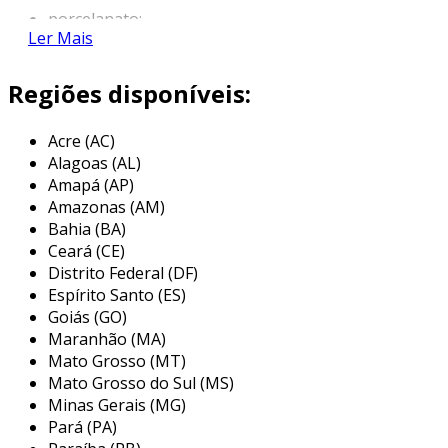
porcelanato;
Ler Mais
madeira.
Regiões disponíveis:
o disco para lixadeira é maior e acompanha um
sistema mais completo de proteção, é utilizada
para lixar madeira e o disco diamantado possui
Acre (AC)
Alagoas (AL)
dentes ou pastilhas.
Amapá (AP)
tipos de discos existentes
Amazonas (AM)
Bahia (BA)
dependendo da utilização do equipamento,
Ceará (CE)
existem diferentes tipos de disco, como por
Distrito Federal (DF)
exemplo, o turbo jet, que é um disco
Espírito Santo (ES)
diamantado para trabalhos de média produção,
Goiás (GO)
Maranhão (MA)
onde não se vai cortar muito material, e que
Mato Grosso (MT)
não precisa de um acabamento não
Mato Grosso do Sul (MS)
exageradamente bem feito.
Minas Gerais (MG)
a empresa certa para encontrar o
Pará (PA)