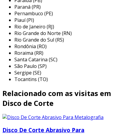
disco diamantado para lixadeira
Paraíba (PB)
Paraná (PR)
a fábrica de disco pyramid diamantados atende
Pernambuco (PE)
Piauí (PI)
em todo território nacional e possui diferente
Rio de Janeiro (RJ)
formas de pagamento. além disso a empresa
Rio Grande do Norte (RN)
pyramid diamantados possui uma grande
Rio Grande do Sul (RS)
variedade de discos e serras, para atender
Rondônia (RO)
todas as demandas de serviços, seja para
Roraima (RR)
madeira, concreto, porcelanato, etc.
Santa Catarina (SC)
São Paulo (SP)
a empresa tem a linha econômica para serviços
Sergipe (SE)
mais grosseiros e sem necessidade de um
Tocantins (TO)
acabamento fino, e possuem a linha
profissional, onde são serras com alta
Relacionado com as visitas em
concentração de diamante, dureza e
Disco de Corte
resistência, sendo perfeito para trabalhos mais
elaborados.
entre em contato.
Disco De Corte Abrasivo Para