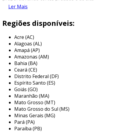
qualidade. sua principal função é facilitar o
Ler Mais
trabalho em acabamentos de pisos e
revestimentos, garantindo agilidade e um
Regiões disponíveis:
excelente acabamento.
Acre (AC)
um dos grandes diferenciais do disco makita é
Alagoas (AL)
sua durabilidade. os discos de diamante são
Amapá (AP)
reconhecidos pela resistência ao desgaste,
Amazonas (AM)
permitindo cortes em uma variedade de
Bahia (BA)
superfícies duras sem perder a eficiência. isso
Ceará (CE)
significa que, mesmo após longos períodos de
Distrito Federal (DF)
uso, o disco consegue manter a sua
Espírito Santo (ES)
performance, tornando-o uma escolha
Goiás (GO)
Maranhão (MA)
econômica e prática para profissionais da
Mato Grosso (MT)
construção civil e reformas.
Mato Grosso do Sul (MS)
principais aplicações do disco makita
Minas Gerais (MG)
para porcelanato
Pará (PA)
Paraíba (PB)