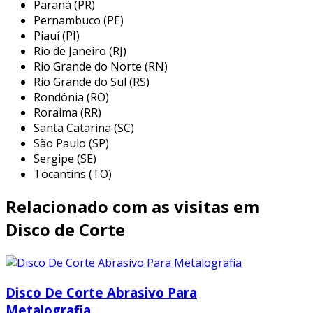
os discos da marca makita são amplamente
Paraná (PR)
utilizados em diversas aplicações no setor de
Pernambuco (PE)
Piauí (PI)
construção e reforma. são ideais para cortar
Rio de Janeiro (RJ)
porcelanatos, cerâmicas e outros materiais
Rio Grande do Norte (RN)
semelhantes, oferecendo versatilidade e
Rio Grande do Sul (RS)
precisão. abaixo estão algumas das principais
Rondônia (RO)
aplicações desse disco:
Roraima (RR)
Santa Catarina (SC)
corte de pisos:
utilizados para realizar
São Paulo (SP)
cortes em pisos de porcelanato,
Sergipe (SE)
permitindo a instalação em diferentes
Tocantins (TO)
ambientes, como salas, cozinhas e
banheiros.
Relacionado com as visitas em
rebates:
o disco também é indicado para
Disco de Corte
realizar cortes em ângulo, permitindo que
os profissionais ajustem o material para
cantos ou detalhes específicos do projeto.
Disco De Corte Abrasivo Para
recortes em peças decorativas:
ideal
Metalografia
para criar recortes em formatos