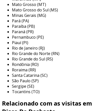
desbaste 115mm
Mato Grosso (MT)
Mato Grosso do Sul (MS)
os discos de desbaste de 115mm são
Minas Gerais (MG)
amplamente utilizados em diversas disciplinas,
Pará (PA)
inclusive na construção civil, na indústria
Paraíba (PB)
metalúrgica e na fabricação de móveis. sua
Paraná (PR)
versatilidade é um dos fatores mais atraentes,
Pernambuco (PE)
Piauí (PI)
pois possibilita realizar uma variedade de
Rio de Janeiro (RJ)
tarefas com um único tipo de disco. abaixo
Rio Grande do Norte (RN)
estão algumas das principais aplicações:
Rio Grande do Sul (RS)
Rondônia (RO)
desbaste de metal:
usados para
Roraima (RR)
remover rebarbas, soldas ou rust em
Santa Catarina (SC)
peças metálicas, preparando-as para
São Paulo (SP)
pintura ou soldagem.
Sergipe (SE)
desbaste de concreto:
ideal para nivelar,
Tocantins (TO)
desbastar ou preparar superfícies de
Relacionado com as visitas em
concreto para acabamentos ou aplicações
de revestimento.