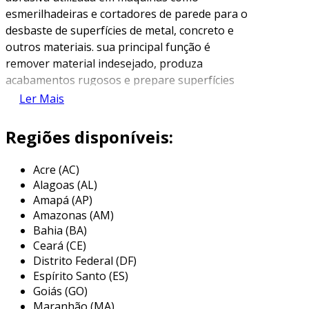
esmerilhadeiras e cortadores de parede para o
desbaste de superfícies de metal, concreto e
outros materiais. sua principal função é
remover material indesejado, produza
acabamentos rugosos e prepare superfícies
para processos subsequentes, como pintura
Ler Mais
ou soldagem.
Regiões disponíveis:
fabricado com grãos de abrasivos específicos e
ligares como resinas ou metal, o disco de
Acre (AC)
desbaste de 115mm é ideal para trabalhos em
Alagoas (AL)
locais com espaço limitado, uma vez que seu
Amapá (AP)
diâmetro permite manobras com facilidade.
Amazonas (AM)
esses discos variam em espessura e
Bahia (BA)
composição, o que os torna adequados para
Ceará (CE)
diferentes tipos de aplicações e acabamentos,
Distrito Federal (DF)
desde trabalhos industriais a hobby.
Espírito Santo (ES)
Goiás (GO)
principais aplicações do disco de
Maranhão (MA)