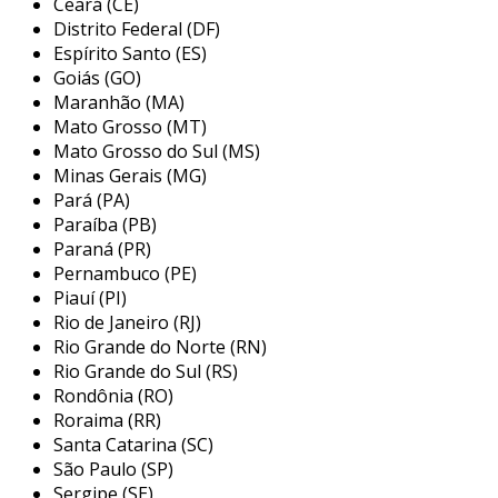
Ceará (CE)
madeira e plásticos. a versatilidade desse tipo
Distrito Federal (DF)
de disco faz com que seja amplamente utilizado
Espírito Santo (ES)
em indústrias, oficinas de marcenaria e
Goiás (GO)
Maranhão (MA)
montagem, além de em aplicações automotivas,
Mato Grosso (MT)
onde a qualidade do acabamento é crucial.
Mato Grosso do Sul (MS)
principais aplicações do disco flap
Minas Gerais (MG)
Pará (PA)
o disco flap pode ser utilizado em uma
Paraíba (PB)
variedade de aplicações que exigem
Paraná (PR)
acabamento e remoção de material. sua
Pernambuco (PE)
Piauí (PI)
estrutura especializada permite que ele seja
Rio de Janeiro (RJ)
adaptável para diferentes superfícies e
Rio Grande do Norte (RN)
materiais. algumas das principais aplicações
Rio Grande do Sul (RS)
incluem:
Rondônia (RO)
Roraima (RR)
trabalhos em metal:
É comumente
Santa Catarina (SC)
utilizado para remover rebarbas,
São Paulo (SP)
oxidações e ferrugens em superfícies
Sergipe (SE)