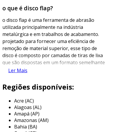
o que é disco flap?
o disco flap é uma ferramenta de abrasão
utilizada principalmente na indústria
metalúrgica e em trabalhos de acabamento.
projetado para fornecer uma eficiência de
remoção de material superior, esse tipo de
disco é composto por camadas de tiras de lixa
que são dispostas em um formato semelhante
a de samambaia, permitindo uma superfície de
Ler Mais
contato maior e uma distribuição uniforme da
pressão durante o uso. essa estrutura
Regiões disponíveis:
proporciona um acabamento mais suave e
eficiente em comparação com discos abrasivos
Acre (AC)
tradicionais.
Alagoas (AL)
Amapá (AP)
os discos flap são especialmente eficazes em
Amazonas (AM)
operações de desbaste, desbaste leve e
Bahia (BA)
acabamentos finais em superfícies metálicas,